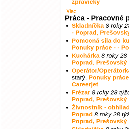
zprávičky
Viac
Práca - Pracovné 
Skladníčka
8 roky 2
- Poprad, Prešovský
Pomocná sila do k
Ponuky práce - - Po
Kuchárka
8 roky 28
Poprad, Prešovský -
Operátor/Operátor
starý
,
Ponuky práce 
Careerjet
Frézar
8 roky 28 tý
Poprad, Prešovský -
Živnostník - obhlia
Poprad
8 roky 28 tý
Poprad, Prešovský -