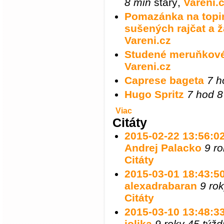
8 min
starý
,
Vareni.
Pomazánka na topink
sušených rajčat a 
Vareni.cz
Studené meruňkové
Vareni.cz
Caprese bageta
7 h
Hugo Spritz
7 hod 8
Viac
Citáty
2015-02-22 13:56:02 
Andrej Palacko
9 r
Citáty
2015-03-01 18:43:50 
alexadrabaran
9 ro
Citáty
2015-03-10 13:48:33 
jolika
9 roky 45 týž