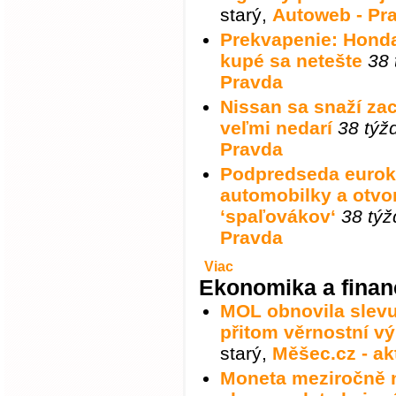
starý
,
Autoweb - Pr
Prekvapenie: Honda 
kupé sa netešte
38 
Pravda
Nissan sa snaží zac
veľmi nedarí
38 týž
Pravda
Podpredseda eurok
automobilky a otvo
‘spaľovákov‘
38 týž
Pravda
Viac
Ekonomika a finan
MOL obnovila slevu
přitom věrnostní v
starý
,
Měšec.cz - ak
Moneta meziročně na