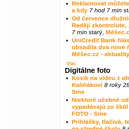
Reklamovat můžete 
a kdy
7 hod 7 min
st
Od července dlužníc
Raději zkontrolute
7 min
starý
,
Měšec.cz
UniCredit Bank hl
obsadila dva nové ř
Měšec.cz - aktualit
Viac
Digitálne foto
Kosík na videu z a
Kaliňákovi
8 roky 2
Sme
Niektoré učebné o
vypadávajú zo škôl
FOTO - Sme
Prihlášky, tlačivá, 
na stredné školy
8 