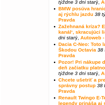
týždne 3 dni
starý
,
A
BMW posúva hranice
aj rýchlu jazdu
38 t
Pravda
Zažehnaná kríza? E
kanál‘, skracujúci 
dni
starý
,
Autoweb -
Dacia C-Neo: Toto 
Škodou Octavia
38 
Pravda
Pozor! Pri nákupe d
deň začiatku platno
týždne 3 dni
starý
,
A
Chcete ušetriť a p
správny postup
38 
Pravda
Renault Twingo E-T
legendy prináša aj