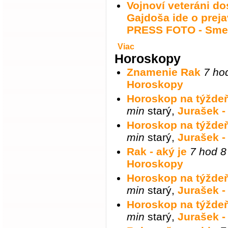
Vojnoví veteráni d
Gajdoša ide o preja
PRESS FOTO - Sme
Viac
Horoskopy
Znamenie Rak
7 ho
Horoskopy
Horoskop na týždeň
min
starý
,
Jurašek 
Horoskop na týždeň
min
starý
,
Jurašek 
Rak - aký je
7 hod 8
Horoskopy
Horoskop na týždeň
min
starý
,
Jurašek 
Horoskop na týždeň
min
starý
,
Jurašek 