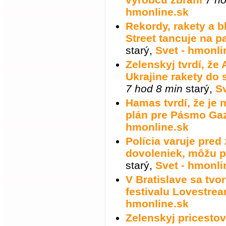
hmonline.sk
Rekordy, rakety a b
Street tancuje na p
starý
,
Svet - hmonli
Zelenskyj tvrdí, že
Ukrajine rakety do
7 hod 8 min
starý
,
Sv
Hamas tvrdí, že je 
plán pre Pásmo Ga
hmonline.sk
Polícia varuje pred
dovoleniek, môžu p
starý
,
Svet - hmonli
V Bratislave sa tv
festivalu Lovestre
hmonline.sk
Zelenskyj pricesto