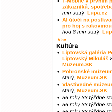
T-Mobile v prvním po
zákazníků, spotřeba
min
starý
,
Lupa.cz
AI útočí na postkva
pro boj s rakovino
hod 8 min
starý
,
Lup
Viac
Kultúra
Liptovská galéria 
Liptovský Mikuláš
Muzeum.SK
Pohronské múzeum 
starý
,
Muzeum.SK
Vlastivedné múzeu
starý
,
Muzeum.SK
56 roky 33 týždne
st
56 roky 33 týždne
st
56 roky 33 týždne
st