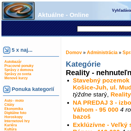
Vyhľadáva
Aktuálne - Online
5 x naj...
Domov
»
Administrácia
»
Spr
Autobazár
Kategórie
Pracovné ponuky
Správy z domova
Reality - nehnuteľn
Správy zo sveta
Menové kurzy
Stavebný pozemok 
Košice-Juh, ul. Mu
Ponuka kategorií
týždne
starý
,
Realit
Auto - moto
NA PREDAJ 3 - izb
Citáty
Váhom - 95 000
4 r
Ekonomika
Digitálne foto
bazoš
Horoskopy
Internetové hry
Exklúzívne - Veľký
Kariéra
Kultúra