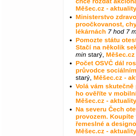
chce rozdat akcio
Měšec.cz - aktualit
Ministerstvo zdravo
proočkovanost, chys
lékárnách
7 hod 7 m
Pomozte státu otes
Stačí na několik se
min
starý
,
Měšec.cz 
Počet OSVČ dál ros
průvodce sociální
starý
,
Měšec.cz - ak
Volá vám skutečně 
ho ověříte v mobilní
Měšec.cz - aktualit
Na severu Čech otev
provozem. Koupíte t
řemeslné a design
Měšec.cz - aktualit