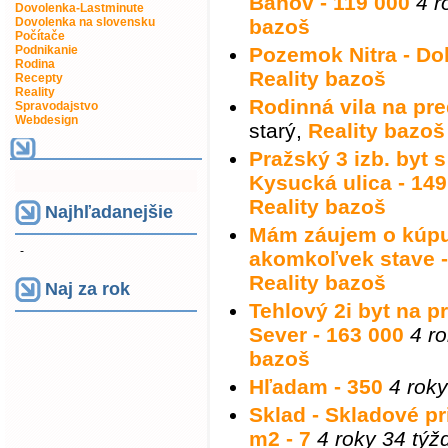
Bánov - 119 000
4 r
Dovolenka-Lastminute
Dovolenka na slovensku
bazoš
Počítače
Podnikanie
Pozemok Nitra - D
Rodina
Reality bazoš
Recepty
Reality
Rodinná vila na pre
Spravodajstvo
Webdesign
starý
,
Reality bazoš
Pražský 3 izb. byt 
Kysucká ulica - 149
Reality bazoš
Najhľadanejšie
Mám záujem o kúp
-
akomkoľvek stave -
Reality bazoš
Naj za rok
Tehlový 2i byt na 
Sever - 163 000
4 r
bazoš
Hľadam - 350
4 rok
Sklad - Skladové p
m2 - 7
4 roky 34 týž