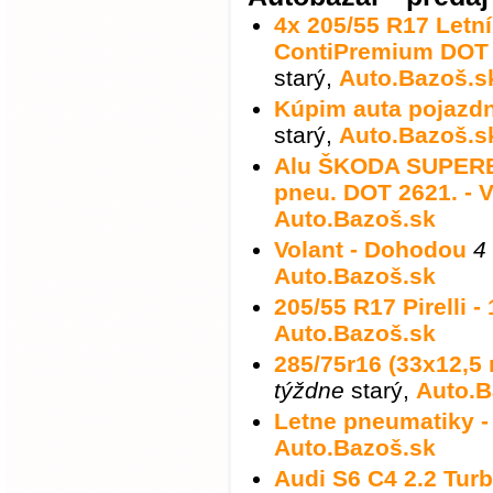
4x 205/55 R17 Letn
ContiPremium DOT 
starý
,
Auto.Bazoš.s
Kúpim auta pojazd
starý
,
Auto.Bazoš.s
Alu ŠKODA SUPERB 
pneu. DOT 2621. - V
Auto.Bazoš.sk
Volant - Dohodou
4
Auto.Bazoš.sk
205/55 R17 Pirelli -
Auto.Bazoš.sk
285/75r16 (33x12,5 
týždne
starý
,
Auto.B
Letne pneumatiky -
Auto.Bazoš.sk
Audi S6 C4 2.2 Turb