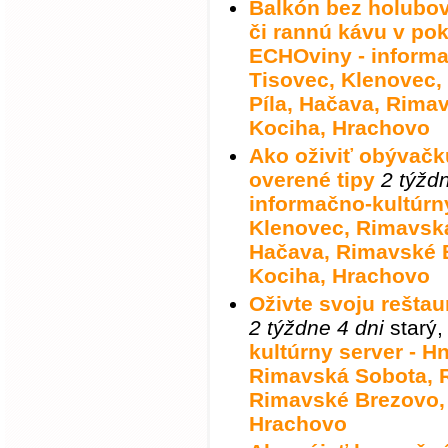
Balkón bez holubov
či rannú kávu v pok
ECHOviny - informa
Tisovec, Klenovec
Píla, Hačava, Rima
Kociha, Hrachovo
Ako oživiť obývačk
overené tipy
2 týžd
informačno-kultúrny
Klenovec, Rimavská
Hačava, Rimavské 
Kociha, Hrachovo
Oživte svoju rešta
2 týždne 4 dni
starý
kultúrny server - H
Rimavská Sobota, R
Rimavské Brezovo,
Hrachovo