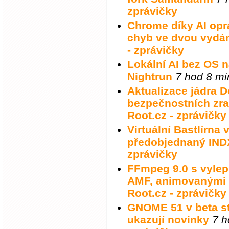
zprávičky
Chrome díky AI opra
chyb ve dvou vydá
- zprávičky
Lokální AI bez OS 
Nightrun
7 hod 8 mi
Aktualizace jádra D
bezpečnostních zra
Root.cz - zprávičky
Virtuální Bastlírna 
předobjednaný IND
zprávičky
FFmpeg 9.0 s vyle
AMF, animovanými
Root.cz - zprávičky
GNOME 51 v beta stá
ukazují novinky
7 h