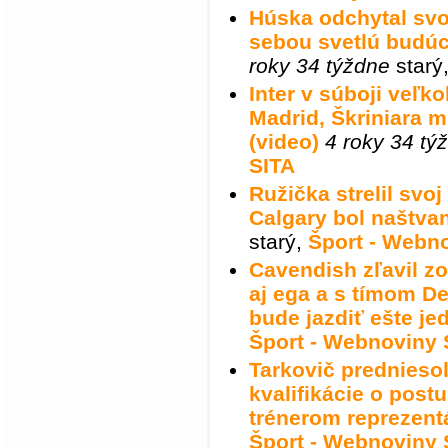
Húska odchytal svo
sebou svetlú budúc
roky 34 týždne
starý
Inter v súboji veľk
Madrid, Škriniara 
(video)
4 roky 34 tý
SITA
Ružička strelil svoj
Calgary bol naštvan
starý
,
Šport - Webn
Cavendish zľavil z
aj ega a s tímom D
bude jazdiť ešte je
Šport - Webnoviny 
Tarkovič prednieso
kvalifikácie o post
trénerom reprezent
Šport - Webnoviny 