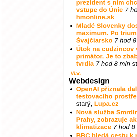
prezident s ním ch
vstupe do Únie
7 h
hmonline.sk
Mladé Slovenky dos
maximum. Po trium
Švajčiarsko
7 hod 8
Útok na cudzincov v
primátor. Je to zbab
tvrdia
7 hod 8 min
st
Viac
Webdesign
OpenAI přiznala dal
testovacího prostře
starý
,
Lupa.cz
Nová služba Smrdí
Prahy, zobrazuje ak
klimatizace
7 hod 8
BBC hledá cestu k