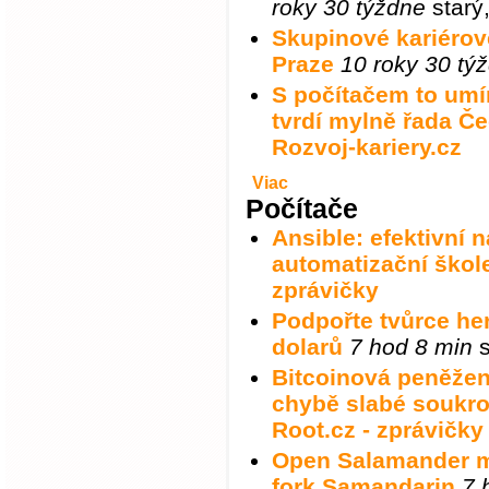
roky 30 týždne
starý
Skupinové kariérov
Praze
10 roky 30 tý
S počítačem to umí
tvrdí mylně řada Č
Rozvoj-kariery.cz
Viac
Počítače
Ansible: efektivní 
automatizační škol
zprávičky
Podpořte tvůrce her
dolarů
7 hod 8 min
s
Bitcoinová peněžen
chybě slabé soukro
Root.cz - zprávičky
Open Salamander má
fork Samandarin
7 