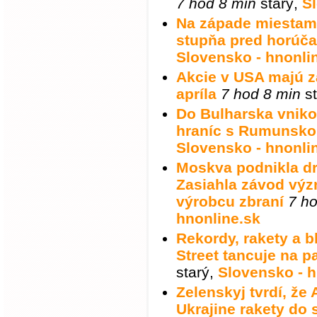
7 hod 8 min
starý
,
S
Na západe miestami
stupňa pred horúč
Slovensko - hnonli
Akcie v USA majú z
apríla
7 hod 8 min
st
Do Bulharska vnikol
hraníc s Rumunsk
Slovensko - hnonli
Moskva podnikla dr
Zasiahla závod vý
výrobcu zbraní
7 h
hnonline.sk
Rekordy, rakety a b
Street tancuje na p
starý
,
Slovensko - h
Zelenskyj tvrdí, že
Ukrajine rakety do