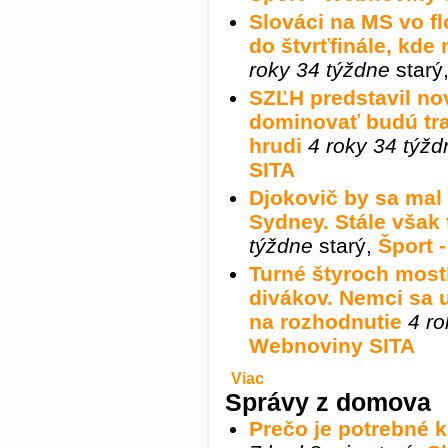
Slováci na MS vo f
do štvrťfinále, kde
roky 34 týždne
starý
SZĽH predstavil no
dominovať budú tra
hrudi
4 roky 34 týžd
SITA
Djokovič by sa mal
Sydney. Stále však 
týždne
starý
,
Šport 
Turné štyroch mos
divákov. Nemci sa u
na rozhodnutie
4 ro
Webnoviny SITA
Viac
Správy z domova
Prečo je potrebné 