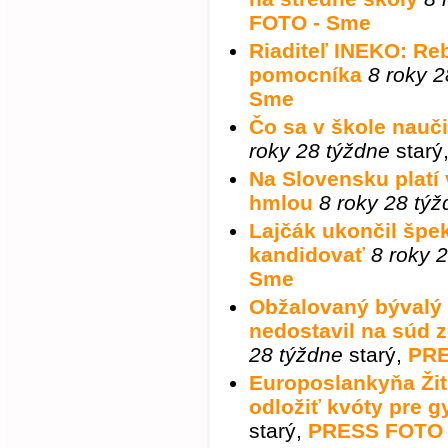
FOTO - Sme
Riaditeľ INEKO: Reb
pomocníka
8 roky 2
Sme
Čo sa v škole nauči
roky 28 týždne
starý
Na Slovensku platí
hmlou
8 roky 28 tý
Lajčák ukončil špe
kandidovať
8 roky 
Sme
Obžalovaný bývalý 
nedostavil na súd 
28 týždne
starý
,
PRE
Europoslankyňa Žit
odložiť kvóty pre g
starý
,
PRESS FOTO 