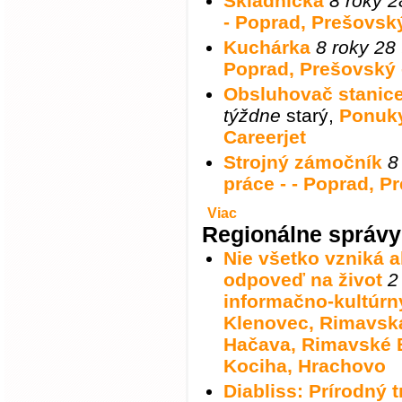
Skladníčka
8 roky 2
- Poprad, Prešovský
Kuchárka
8 roky 28
Poprad, Prešovský -
Obsluhovač stanice
týždne
starý
,
Ponuky
Careerjet
Strojný zámočník
8
práce - - Poprad, P
Viac
Regionálne správy
Nie všetko vzniká a
odpoveď na život
2
informačno-kultúrny
Klenovec, Rimavská
Hačava, Rimavské 
Kociha, Hrachovo
Diabliss: Prírodný 