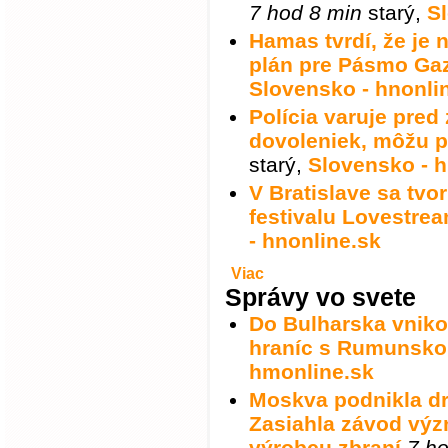
7 hod 8 min
starý
,
S
Hamas tvrdí, že je 
plán pre Pásmo Ga
Slovensko - hnonli
Polícia varuje pred
dovoleniek, môžu p
starý
,
Slovensko - h
V Bratislave sa tv
festivalu Lovestre
- hnonline.sk
Viac
Správy vo svete
Do Bulharska vnikol
hraníc s Rumunsk
hmonline.sk
Moskva podnikla dr
Zasiahla závod vý
výrobcu zbraní
7 h