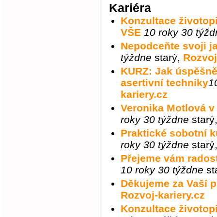
Kariéra
Konzultace životop
VŠE
10 roky 30 týžd
Nepodceňte svoji j
týždne
starý
,
Rozvoj
KURZ: Jak úspěšně ř
kariery.cz
Veronika Motlová 
roky 30 týždne
starý
Praktické sobotní 
roky 30 týždne
starý
Přejeme vám radostn
10 roky 30 týždne
st
Děkujeme za Vaší př
Rozvoj-kariery.cz
Konzultace životop