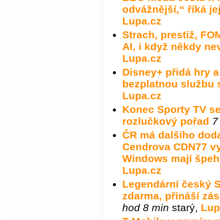
odvážnější,“ říká jej
Lupa.cz
Strach, prestiž, FO
AI, i když někdy ne
Lupa.cz
Disney+ přidá hry a
bezplatnou službu 
Lupa.cz
Konec Sporty TV se 
rozlučkový pořad
7
ČR má dalšího dod
Cendrova CDN77 vyr
Windows mají špeh
Lupa.cz
Legendární český 
zdarma, přináší zá
hod 8 min
starý
,
Lup