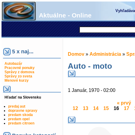
Vyhľadáva
Aktuálne - Online
5 x naj...
Domov
»
Administrácia
»
Spr
Autobazár
Auto - moto
Pracovné ponuky
Správy z domova
Správy zo sveta
Menové kurzy
1 Január, 1970 - 02:00
Hľadať na Slovensku
« prvý
predaj aut
12
13
14
15
16
17
dopravne spravy
predam skoda
predam opel
predam citroen