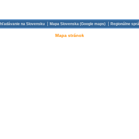
hľadávanie na Slovensku
Mapa Slovenska (Google maps)
Regionálne spr
Mapa stránok