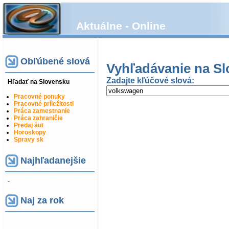
Aktuálne - Online
Obľúbené slová
Vyhľadávanie na Sl
Zadajte kľúčové slová:
Hľadať na Slovensku
Pracovné ponuky
Pracovné príležitosti
Práca zamestnanie
Práca zahraničie
Predaj áut
Horoskopy
Spravy sk
Najhľadanejšie
-
Naj za rok