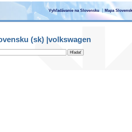
Vyhľadávanie na Slovensku
Mapa Slovensk
ovensku (sk) |volkswagen