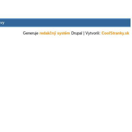
ávy
Generuje
redakčný systém
Drupal
| Vytvorili:
CoolStranky.sk