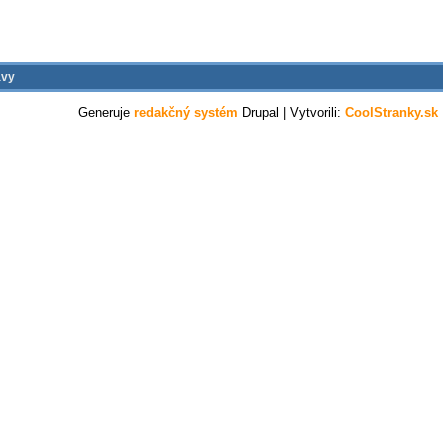
ávy
Generuje
redakčný systém
Drupal
| Vytvorili:
CoolStranky.sk