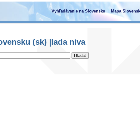
Vyhľadávanie na Slovensku
Mapa Slovensk
vensku (sk) |lada niva