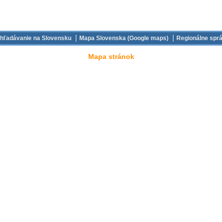
hľadávanie na Slovensku
Mapa Slovenska (Google maps)
Regionálne spr
Mapa stránok