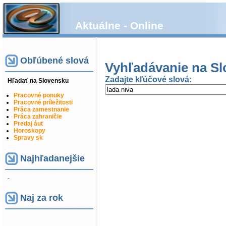
Aktuálne - Online
Obľúbené slová
Vyhľadávanie na Slo
Zadajte kľúčové slová:
Hľadať na Slovensku
Pracovné ponuky
Pracovné príležitosti
Práca zamestnanie
Práca zahraničie
Predaj áut
Horoskopy
Spravy sk
Najhľadanejšie
-
Naj za rok